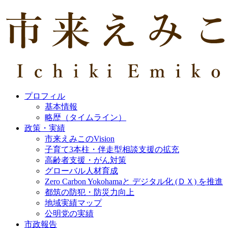
プロフィル
基本情報
略歴（タイムライン）
政策・実績
市来えみこのVision
子育て3本柱・伴走型相談支援の拡充
高齢者支援・がん対策
グローバル人材育成
Zero Carbon Yokohamaと デジタル化 (ＤＸ) を推進
都筑の防犯・防災力向上
地域実績マップ
公明党の実績
市政報告