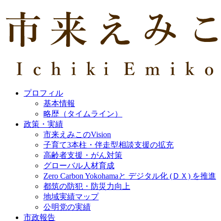
プロフィル
基本情報
略歴（タイムライン）
政策・実績
市来えみこのVision
子育て3本柱・伴走型相談支援の拡充
高齢者支援・がん対策
グローバル人材育成
Zero Carbon Yokohamaと デジタル化 (ＤＸ) を推進
都筑の防犯・防災力向上
地域実績マップ
公明党の実績
市政報告