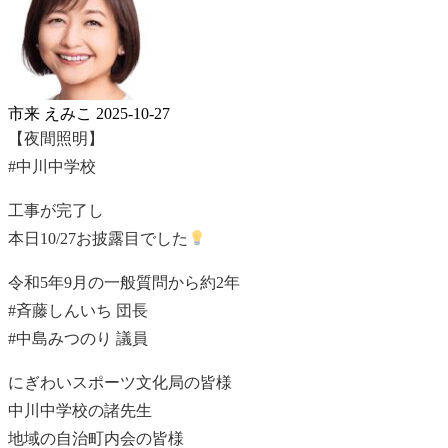
市来 えみこ
2025-10-27
【夜間照明】
#中川中学校
工事が完了し
本日10/27お披露目でした
令和5年9月の一般質問から約2年
#斉藤しんいち 団長
#中島みつのり 議員
にぎわいスポーツ文化局の皆様
中川中学校の諸先生
地域の自治町内会の皆様