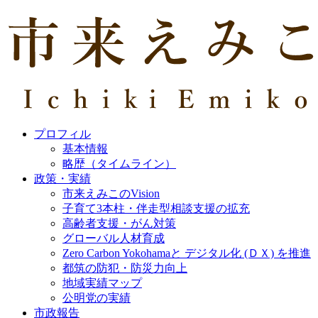
プロフィル
基本情報
略歴（タイムライン）
政策・実績
市来えみこのVision
子育て3本柱・伴走型相談支援の拡充
高齢者支援・がん対策
グローバル人材育成
Zero Carbon Yokohamaと デジタル化 (ＤＸ) を推進
都筑の防犯・防災力向上
地域実績マップ
公明党の実績
市政報告