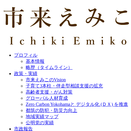
プロフィル
基本情報
略歴（タイムライン）
政策・実績
市来えみこのVision
子育て3本柱・伴走型相談支援の拡充
高齢者支援・がん対策
グローバル人材育成
Zero Carbon Yokohamaと デジタル化 (ＤＸ) を推進
都筑の防犯・防災力向上
地域実績マップ
公明党の実績
市政報告