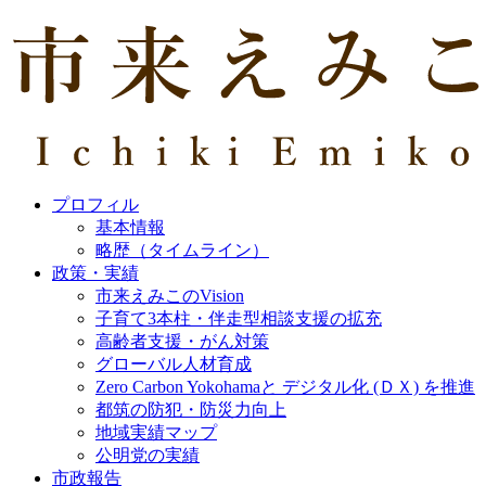
プロフィル
基本情報
略歴（タイムライン）
政策・実績
市来えみこのVision
子育て3本柱・伴走型相談支援の拡充
高齢者支援・がん対策
グローバル人材育成
Zero Carbon Yokohamaと デジタル化 (ＤＸ) を推進
都筑の防犯・防災力向上
地域実績マップ
公明党の実績
市政報告