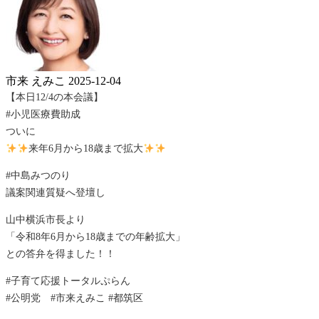
市来 えみこ
2025-12-04
【本日12/4の本会議】
#小児医療費助成
ついに
来年6月から18歳まで拡大
#中島みつのり
議案関連質疑へ登壇し
山中横浜市長より
「令和8年6月から18歳までの年齢拡大」
との答弁を得ました！！
#子育て応援トータルぷらん
#公明党 #市来えみこ #都筑区