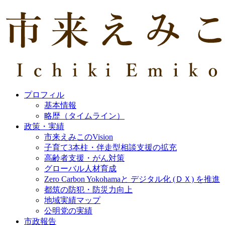
プロフィル
基本情報
略歴（タイムライン）
政策・実績
市来えみこのVision
子育て3本柱・伴走型相談支援の拡充
高齢者支援・がん対策
グローバル人材育成
Zero Carbon Yokohamaと デジタル化 (ＤＸ) を推進
都筑の防犯・防災力向上
地域実績マップ
公明党の実績
市政報告