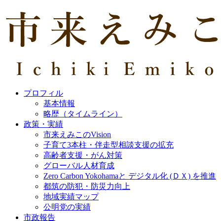
プロフィル
基本情報
略歴（タイムライン）
政策・実績
市来えみこのVision
子育て3本柱・伴走型相談支援の拡充
高齢者支援・がん対策
グローバル人材育成
Zero Carbon Yokohamaと デジタル化 (ＤＸ) を推進
都筑の防犯・防災力向上
地域実績マップ
公明党の実績
市政報告