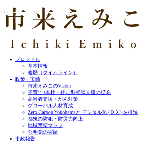
プロフィル
基本情報
略歴（タイムライン）
政策・実績
市来えみこのVision
子育て3本柱・伴走型相談支援の拡充
高齢者支援・がん対策
グローバル人材育成
Zero Carbon Yokohamaと デジタル化 (ＤＸ) を推進
都筑の防犯・防災力向上
地域実績マップ
公明党の実績
市政報告