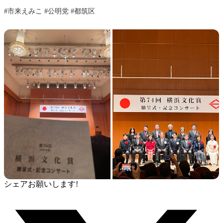
#市来えみこ #公明党 #都筑区
シェアお願いします!