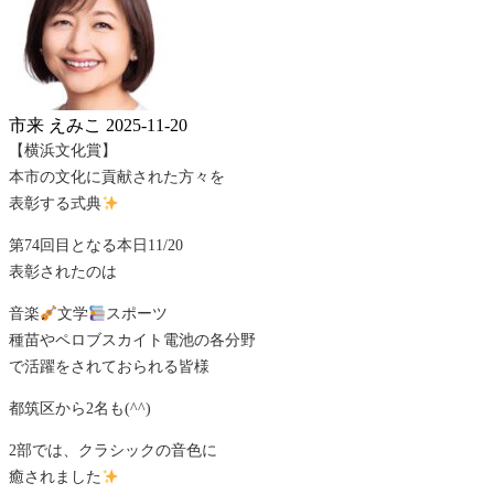
市来 えみこ
2025-11-20
【横浜文化賞】
本市の文化に貢献された方々を
表彰する式典
第74回目となる本日11/20
表彰されたのは
音楽
文学
スポーツ
種苗やペロブスカイト電池の各分野
で活躍をされておられる皆様
都筑区から2名も(^^)
2部では、クラシックの音色に
癒されました