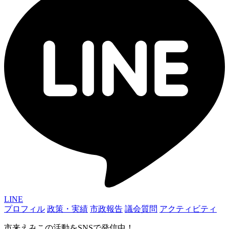
LINE
プロフィル
政策・実績
市政報告
議会質問
アクティビティ
市来えみこの活動をSNSで発信中！