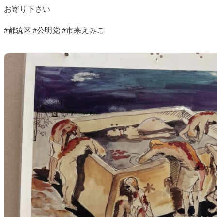
お寄り下さい
#都筑区 #公明党 #市来えみこ