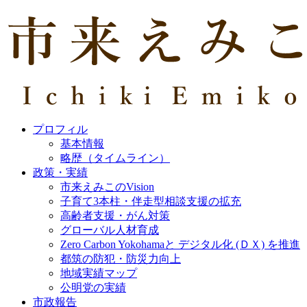
プロフィル
基本情報
略歴（タイムライン）
政策・実績
市来えみこのVision
子育て3本柱・伴走型相談支援の拡充
高齢者支援・がん対策
グローバル人材育成
Zero Carbon Yokohamaと デジタル化 (ＤＸ) を推進
都筑の防犯・防災力向上
地域実績マップ
公明党の実績
市政報告