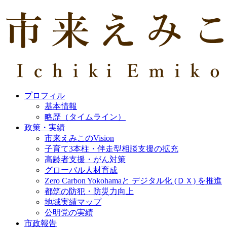
プロフィル
基本情報
略歴（タイムライン）
政策・実績
市来えみこのVision
子育て3本柱・伴走型相談支援の拡充
高齢者支援・がん対策
グローバル人材育成
Zero Carbon Yokohamaと デジタル化 (ＤＸ) を推進
都筑の防犯・防災力向上
地域実績マップ
公明党の実績
市政報告