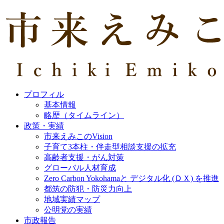
プロフィル
基本情報
略歴（タイムライン）
政策・実績
市来えみこのVision
子育て3本柱・伴走型相談支援の拡充
高齢者支援・がん対策
グローバル人材育成
Zero Carbon Yokohamaと デジタル化 (ＤＸ) を推進
都筑の防犯・防災力向上
地域実績マップ
公明党の実績
市政報告