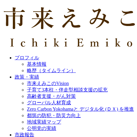
プロフィル
基本情報
略歴（タイムライン）
政策・実績
市来えみこのVision
子育て3本柱・伴走型相談支援の拡充
高齢者支援・がん対策
グローバル人材育成
Zero Carbon Yokohamaと デジタル化 (ＤＸ) を推進
都筑の防犯・防災力向上
地域実績マップ
公明党の実績
市政報告