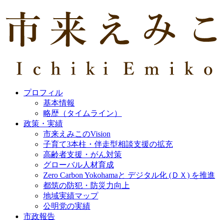
プロフィル
基本情報
略歴（タイムライン）
政策・実績
市来えみこのVision
子育て3本柱・伴走型相談支援の拡充
高齢者支援・がん対策
グローバル人材育成
Zero Carbon Yokohamaと デジタル化 (ＤＸ) を推進
都筑の防犯・防災力向上
地域実績マップ
公明党の実績
市政報告