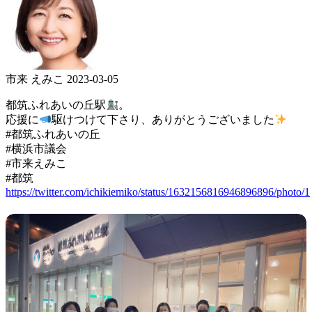
市来 えみこ
2023-03-05
都筑ふれあいの丘駅
。
応援に
駆けつけて下さり、ありがとうございました
#都筑ふれあいの丘
#横浜市議会
#市来えみこ
#都筑
https://twitter.com/ichikiemiko/status/1632156816946896896/photo/1