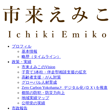
プロフィル
基本情報
略歴（タイムライン）
政策・実績
市来えみこのVision
子育て3本柱・伴走型相談支援の拡充
高齢者支援・がん対策
グローバル人材育成
Zero Carbon Yokohamaと デジタル化 (ＤＸ) を推進
都筑の防犯・防災力向上
地域実績マップ
公明党の実績
市政報告