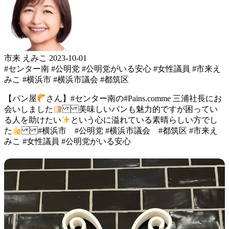
市来 えみこ
2023-10-01
#センター南
#公明党
#公明党がいる安心
#女性議員
#市来え
みこ
#横浜市
#横浜市議会
#都筑区
【パン屋
さん】 #センター南 の#Pains.comme 三浦社長 にお
会いしました
美味しいパンも魅力的ですが 困ってい
る人を助けたい
という心に溢れている 素晴らしい方でし
た
#横浜市 #公明党 #横浜市議会 #都筑区 #市来え
みこ #女性議員 #公明党がいる安心