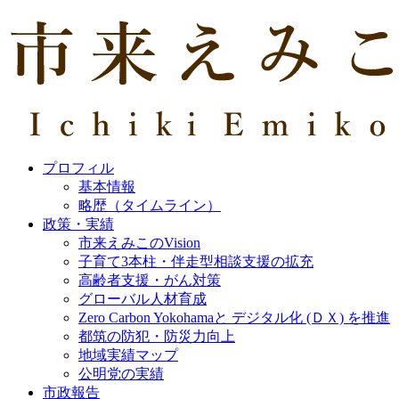
プロフィル
基本情報
略歴（タイムライン）
政策・実績
市来えみこのVision
子育て3本柱・伴走型相談支援の拡充
高齢者支援・がん対策
グローバル人材育成
Zero Carbon Yokohamaと デジタル化 (ＤＸ) を推進
都筑の防犯・防災力向上
地域実績マップ
公明党の実績
市政報告