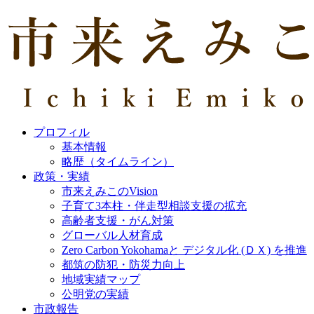
プロフィル
基本情報
略歴（タイムライン）
政策・実績
市来えみこのVision
子育て3本柱・伴走型相談支援の拡充
高齢者支援・がん対策
グローバル人材育成
Zero Carbon Yokohamaと デジタル化 (ＤＸ) を推進
都筑の防犯・防災力向上
地域実績マップ
公明党の実績
市政報告