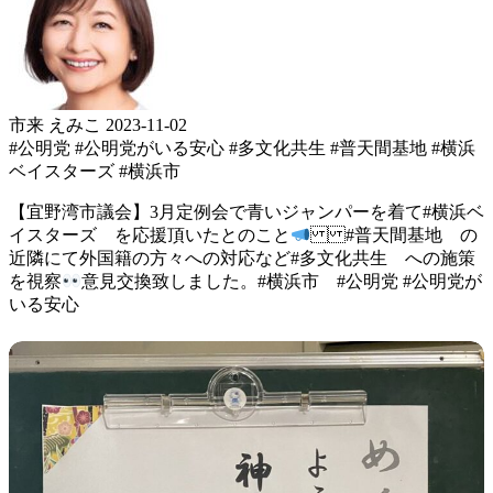
市来 えみこ
2023-11-02
#公明党
#公明党がいる安心
#多文化共生
#普天間基地
#横浜
ベイスターズ
#横浜市
【宜野湾市議会】 3月定例会で 青いジャンパーを着て #横浜ベ
イスターズ を応援 頂いたとのこと
#普天間基地 の
近隣にて 外国籍の方々への対応など #多文化共生 への施策
を視察
意見交換致しました。 #横浜市 #公明党 #公明党が
いる安心