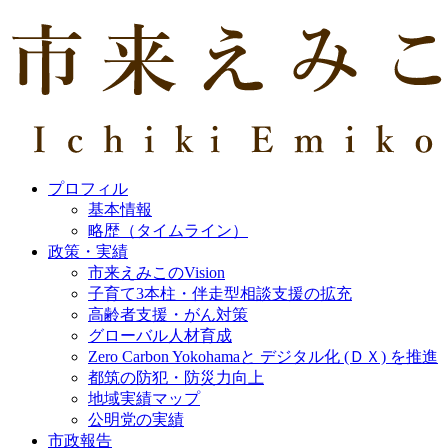
プロフィル
基本情報
略歴（タイムライン）
政策・実績
市来えみこのVision
子育て3本柱・伴走型相談支援の拡充
高齢者支援・がん対策
グローバル人材育成
Zero Carbon Yokohamaと デジタル化 (ＤＸ) を推進
都筑の防犯・防災力向上
地域実績マップ
公明党の実績
市政報告