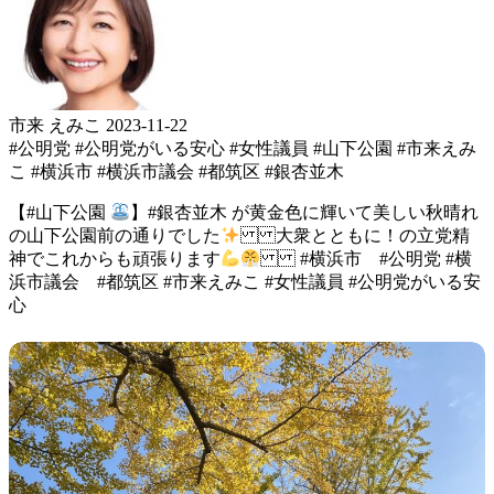
市来 えみこ
2023-11-22
#公明党
#公明党がいる安心
#女性議員
#山下公園
#市来えみ
こ
#横浜市
#横浜市議会
#都筑区
#銀杏並木
【#山下公園
】 #銀杏並木 が黄金色に輝いて 美しい秋晴れ
の 山下公園前の通りでした
大衆とともに！の立党精
神で これからも頑張ります
#横浜市 #公明党 #横
浜市議会 #都筑区 #市来えみこ #女性議員 #公明党がいる安
心