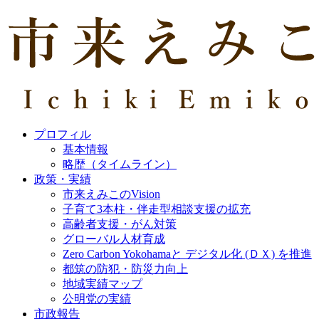
プロフィル
基本情報
略歴（タイムライン）
政策・実績
市来えみこのVision
子育て3本柱・伴走型相談支援の拡充
高齢者支援・がん対策
グローバル人材育成
Zero Carbon Yokohamaと デジタル化 (ＤＸ) を推進
都筑の防犯・防災力向上
地域実績マップ
公明党の実績
市政報告