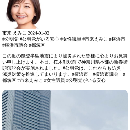
市来 えみこ
2024-01-02
#公明党
#公明党がいる安心
#女性議員
#市来えみこ
#横浜市
#横浜市議会
#都筑区
この度の能登半島地震により被災された皆様に心よりお見舞
い申し上げます。 本日、桜木町駅前で 神奈川県本部の新春街
頭演説会 が実施されました。 #公明党 は、これからも 防災・
減災対策を推進して まいります。 #横浜市 #横浜市議会 #
都筑区 #市来えみこ #女性議員 #公明党がいる安心