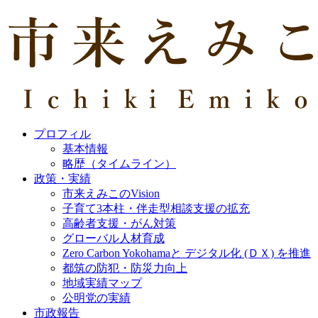
プロフィル
基本情報
略歴（タイムライン）
政策・実績
市来えみこのVision
子育て3本柱・伴走型相談支援の拡充
高齢者支援・がん対策
グローバル人材育成
Zero Carbon Yokohamaと デジタル化 (ＤＸ) を推進
都筑の防犯・防災力向上
地域実績マップ
公明党の実績
市政報告