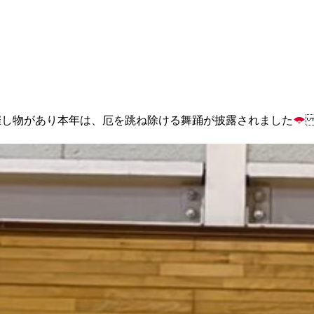
催し物があり 本年は、厄を跳ね除ける 舞踊が披露されました