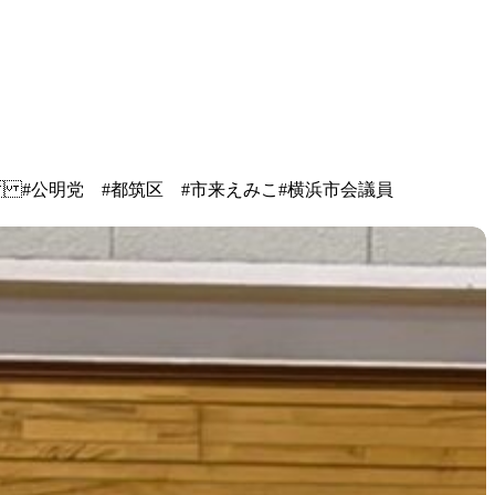
#公明党 #都筑区 #市来えみこ #横浜市会議員