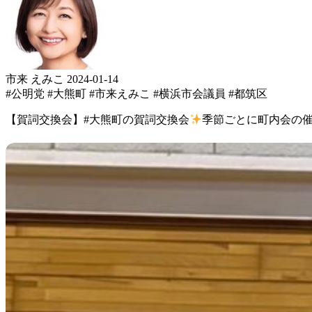
市来 えみこ
2024-01-14
#公明党
#大熊町
#市来えみこ
#横浜市会議員
#都筑区
【賀詞交換会】 #大熊町 の賀詞交換会
季節ごとに町内会の 