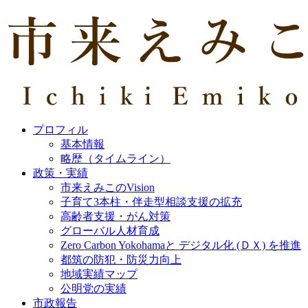
プロフィル
基本情報
略歴（タイムライン）
政策・実績
市来えみこのVision
子育て3本柱・伴走型相談支援の拡充
高齢者支援・がん対策
グローバル人材育成
Zero Carbon Yokohamaと デジタル化 (ＤＸ) を推進
都筑の防犯・防災力向上
地域実績マップ
公明党の実績
市政報告