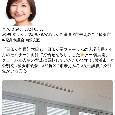
市来 えみこ
2024-01-22
#公明党
#公明党がいる安心
#女性議員
#市来えみこ
#横浜市
#横浜市議会
#都筑区
【日印女性局】 本日も、 日印女子フォーラムの大場会長と 4
月のセミナーに向けて打合せを 致しました
横浜発、
グローバル人材の 育成に貢献していきたいです！ #横浜市 #
公明党 #横浜市議会 #都筑区 #市来えみこ #女性議員 #公明
党がいる安心