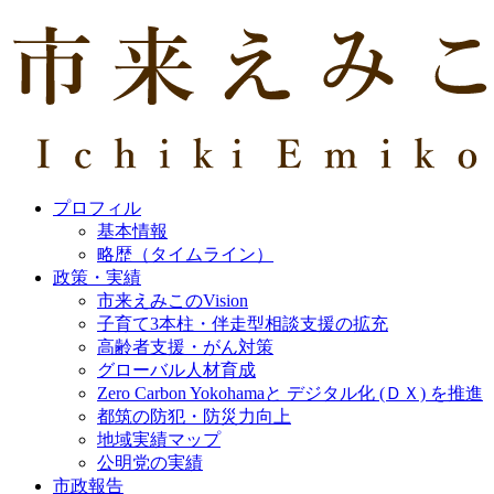
プロフィル
基本情報
略歴（タイムライン）
政策・実績
市来えみこのVision
子育て3本柱・伴走型相談支援の拡充
高齢者支援・がん対策
グローバル人材育成
Zero Carbon Yokohamaと デジタル化 (ＤＸ) を推進
都筑の防犯・防災力向上
地域実績マップ
公明党の実績
市政報告