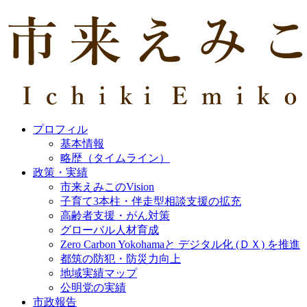
プロフィル
基本情報
略歴（タイムライン）
政策・実績
市来えみこのVision
子育て3本柱・伴走型相談支援の拡充
高齢者支援・がん対策
グローバル人材育成
Zero Carbon Yokohamaと デジタル化 (ＤＸ) を推進
都筑の防犯・防災力向上
地域実績マップ
公明党の実績
市政報告