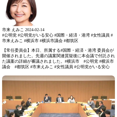
市来 えみこ
2024-02-14
#公明党
#公明党がいる安心
#国際・経済・港湾
#女性議員
#
市来えみこ
#横浜市
#横浜市議会
#都筑区
【常任委員会】 本日、所属する #国際・経済・港湾 委員会が
開催されました。 先週の議案関連質疑後に 本会議で付託され
た 議案の詳細が審議されました。 #横浜市 #公明党 #横浜市
議会 #都筑区 #市来えみこ #女性議員 #公明党がいる安心