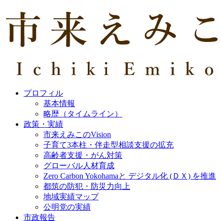
プロフィル
基本情報
略歴（タイムライン）
政策・実績
市来えみこのVision
子育て3本柱・伴走型相談支援の拡充
高齢者支援・がん対策
グローバル人材育成
Zero Carbon Yokohamaと デジタル化 (ＤＸ) を推進
都筑の防犯・防災力向上
地域実績マップ
公明党の実績
市政報告