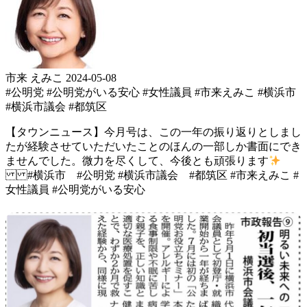
市来 えみこ
2024-05-08
#公明党
#公明党がいる安心
#女性議員
#市来えみこ
#横浜市
#横浜市議会
#都筑区
【タウンニュース】 今月号は、この一年の振り返り としまし
たが 経験させていただいたことの ほんの一部しか書面にでき
ませんでした。 微力を尽くして、今後とも頑張ります
#横浜市 #公明党 #横浜市議会 #都筑区 #市来えみこ #
女性議員 #公明党がいる安心