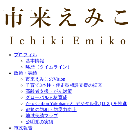
プロフィル
基本情報
略歴（タイムライン）
政策・実績
市来えみこのVision
子育て3本柱・伴走型相談支援の拡充
高齢者支援・がん対策
グローバル人材育成
Zero Carbon Yokohamaと デジタル化 (ＤＸ) を推進
都筑の防犯・防災力向上
地域実績マップ
公明党の実績
市政報告