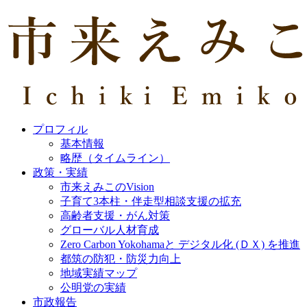
プロフィル
基本情報
略歴（タイムライン）
政策・実績
市来えみこのVision
子育て3本柱・伴走型相談支援の拡充
高齢者支援・がん対策
グローバル人材育成
Zero Carbon Yokohamaと デジタル化 (ＤＸ) を推進
都筑の防犯・防災力向上
地域実績マップ
公明党の実績
市政報告