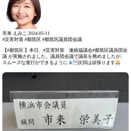
市来 えみこ
2024-05-11
#災害対策
#都筑区
#都筑区議員団会議
【#都筑区 】 本日、 #災害対策 連絡協議会 #都筑区議員団会
議 が実施されました。 議員団会議で 議長を務めましたが、
スムーズな進行ができるように
次回は頑張ります