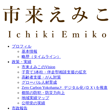
プロフィル
基本情報
略歴（タイムライン）
政策・実績
市来えみこのVision
子育て3本柱・伴走型相談支援の拡充
高齢者支援・がん対策
グローバル人材育成
Zero Carbon Yokohamaと デジタル化 (ＤＸ) を推進
都筑の防犯・防災力向上
地域実績マップ
公明党の実績
市政報告