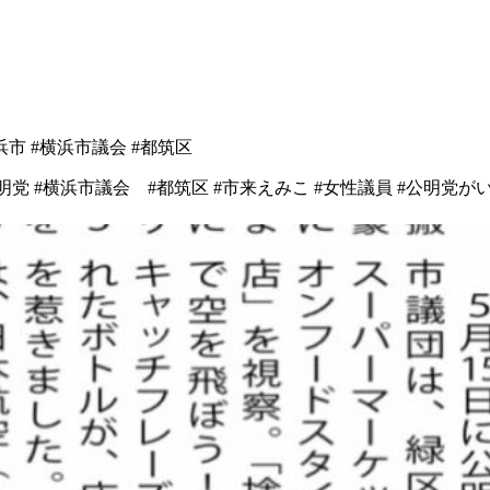
浜市
#横浜市議会
#都筑区
公明党 #横浜市議会 #都筑区 #市来えみこ #女性議員 #公明党が