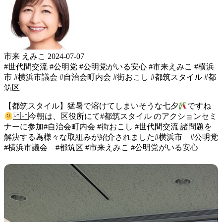
市来 えみこ
2024-07-07
#世代間交流
#公明党
#公明党がいる安心
#市来えみこ
#横浜
市
#横浜市議会
#自治会町内会
#街おこし
#都筑スタイル
#都
筑区
【都筑スタイル】 猛暑で溶けてしまいそうな 七夕
ですね
今朝は、区役所にて #都筑スタイル の アクションセミ
ナーに参加 #自治会町内会 #街おこし #世代間交流 諸問題を
解決する為 様々な取組みが紹介されました #横浜市 #公明党
#横浜市議会 #都筑区 #市来えみこ #公明党がいる安心