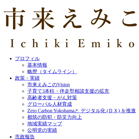
プロフィル
基本情報
略歴（タイムライン）
政策・実績
市来えみこのVision
子育て3本柱・伴走型相談支援の拡充
高齢者支援・がん対策
グローバル人材育成
Zero Carbon Yokohamaと デジタル化 (ＤＸ) を推進
都筑の防犯・防災力向上
地域実績マップ
公明党の実績
市政報告