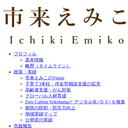
プロフィル
基本情報
略歴（タイムライン）
政策・実績
市来えみこのVision
子育て3本柱・伴走型相談支援の拡充
高齢者支援・がん対策
グローバル人材育成
Zero Carbon Yokohamaと デジタル化 (ＤＸ) を推進
都筑の防犯・防災力向上
地域実績マップ
公明党の実績
市政報告