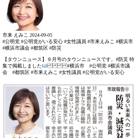
市来 えみこ
2024-09-05
#公明党
#公明党がいる安心
#女性議員
#市来えみこ
#横浜市
#横浜市議会
#都筑区
#防災
【タウンニュース】 ９月号のタウンニュースです。 #防災 特
集で掲載しました
#横浜市 #公明党 #横浜市議
会 #都筑区 #市来えみこ #女性議員 #公明党がいる安心