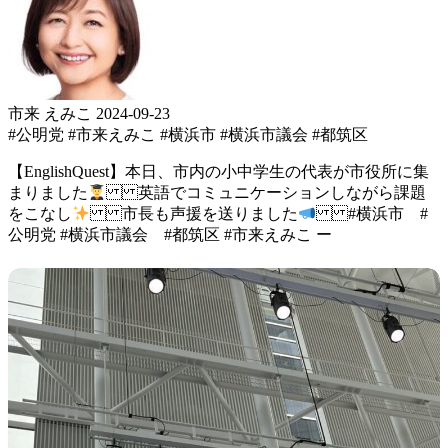
市来 えみこ
2024-09-23
#公明党
#市来えみこ
#横浜市
#横浜市議会
#都筑区
【EnglishQuest】 本日、市内の小中学生の代表が 市役所に集
まりました
英語でコミュニケーション しながら課題
をこなし
市長も声援を送りました
#横浜市 #
公明党 #横浜市議会 #都筑区 #市来えみこ ー