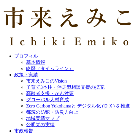
プロフィル
基本情報
略歴（タイムライン）
政策・実績
市来えみこのVision
子育て3本柱・伴走型相談支援の拡充
高齢者支援・がん対策
グローバル人材育成
Zero Carbon Yokohamaと デジタル化 (ＤＸ) を推進
都筑の防犯・防災力向上
地域実績マップ
公明党の実績
市政報告