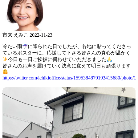
市来 えみこ
2022-11-23
冷たい雨
に降られた日でしたが、各地に貼ってくださっ
ているポスターに、応援して下さる皆さんの真心が温かく
今日も一日ご挨拶に伺わせていただきました
皆さんのお声を届けていく決意に変えて明日も頑張ります
https://twitter.com/ichikioffice/status/1595384879193415680/photo/1