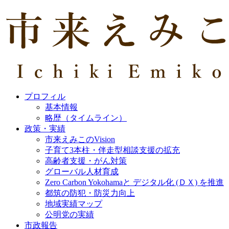
プロフィル
基本情報
略歴（タイムライン）
政策・実績
市来えみこのVision
子育て3本柱・伴走型相談支援の拡充
高齢者支援・がん対策
グローバル人材育成
Zero Carbon Yokohamaと デジタル化 (ＤＸ) を推進
都筑の防犯・防災力向上
地域実績マップ
公明党の実績
市政報告