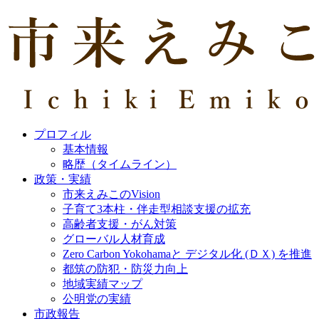
プロフィル
基本情報
略歴（タイムライン）
政策・実績
市来えみこのVision
子育て3本柱・伴走型相談支援の拡充
高齢者支援・がん対策
グローバル人材育成
Zero Carbon Yokohamaと デジタル化 (ＤＸ) を推進
都筑の防犯・防災力向上
地域実績マップ
公明党の実績
市政報告