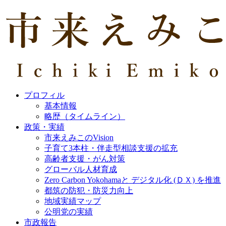
プロフィル
基本情報
略歴（タイムライン）
政策・実績
市来えみこのVision
子育て3本柱・伴走型相談支援の拡充
高齢者支援・がん対策
グローバル人材育成
Zero Carbon Yokohamaと デジタル化 (ＤＸ) を推進
都筑の防犯・防災力向上
地域実績マップ
公明党の実績
市政報告