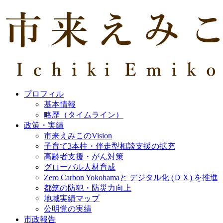
プロフィル
基本情報
略歴（タイムライン）
政策・実績
市来えみこのVision
子育て3本柱・伴走型相談支援の拡充
高齢者支援・がん対策
グローバル人材育成
Zero Carbon Yokohamaと デジタル化 (ＤＸ) を推進
都筑の防犯・防災力向上
地域実績マップ
公明党の実績
市政報告