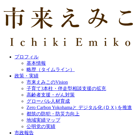
プロフィル
基本情報
略歴（タイムライン）
政策・実績
市来えみこのVision
子育て3本柱・伴走型相談支援の拡充
高齢者支援・がん対策
グローバル人材育成
Zero Carbon Yokohamaと デジタル化 (ＤＸ) を推進
都筑の防犯・防災力向上
地域実績マップ
公明党の実績
市政報告