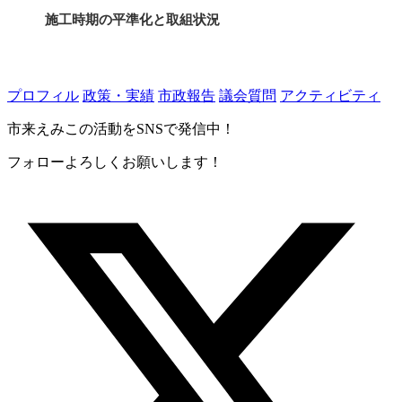
施工時期の平準化と取組状況
水道施設の耐震化と担い手確保
道志水源林の管理方針と考え方
プロフィル
政策・実績
市政報告
議会質問
アクティビティ
有機フッ素化合物の水質影響と対応
市来えみこの活動をSNSで発信中！
フォローよろしくお願いします！