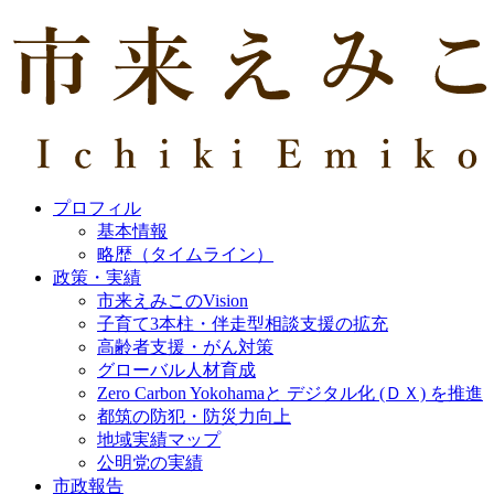
プロフィル
基本情報
略歴（タイムライン）
政策・実績
市来えみこのVision
子育て3本柱・伴走型相談支援の拡充
高齢者支援・がん対策
グローバル人材育成
Zero Carbon Yokohamaと デジタル化 (ＤＸ) を推進
都筑の防犯・防災力向上
地域実績マップ
公明党の実績
市政報告