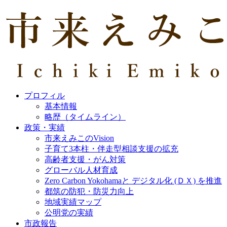
プロフィル
基本情報
略歴（タイムライン）
政策・実績
市来えみこのVision
子育て3本柱・伴走型相談支援の拡充
高齢者支援・がん対策
グローバル人材育成
Zero Carbon Yokohamaと デジタル化 (ＤＸ) を推進
都筑の防犯・防災力向上
地域実績マップ
公明党の実績
市政報告