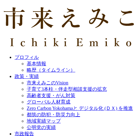
プロフィル
基本情報
略歴（タイムライン）
政策・実績
市来えみこのVision
子育て3本柱・伴走型相談支援の拡充
高齢者支援・がん対策
グローバル人材育成
Zero Carbon Yokohamaと デジタル化 (ＤＸ) を推進
都筑の防犯・防災力向上
地域実績マップ
公明党の実績
市政報告