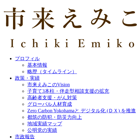
プロフィル
基本情報
略歴（タイムライン）
政策・実績
市来えみこのVision
子育て3本柱・伴走型相談支援の拡充
高齢者支援・がん対策
グローバル人材育成
Zero Carbon Yokohamaと デジタル化 (ＤＸ) を推進
都筑の防犯・防災力向上
地域実績マップ
公明党の実績
市政報告