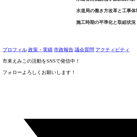
水道局の働き方改革と工事体
施工時期の平準化と取組状況
水道施設の耐震化と担い手確
道志水源林の管理方針と考え
プロフィル
政策・実績
市政報告
議会質問
アクティビティ
有機フッ素化合物の水質影響
市来えみこの活動をSNSで発信中！
フォローよろしくお願いします！