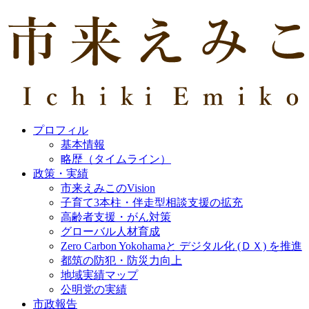
プロフィル
基本情報
略歴（タイムライン）
政策・実績
市来えみこのVision
子育て3本柱・伴走型相談支援の拡充
高齢者支援・がん対策
グローバル人材育成
Zero Carbon Yokohamaと デジタル化 (ＤＸ) を推進
都筑の防犯・防災力向上
地域実績マップ
公明党の実績
市政報告