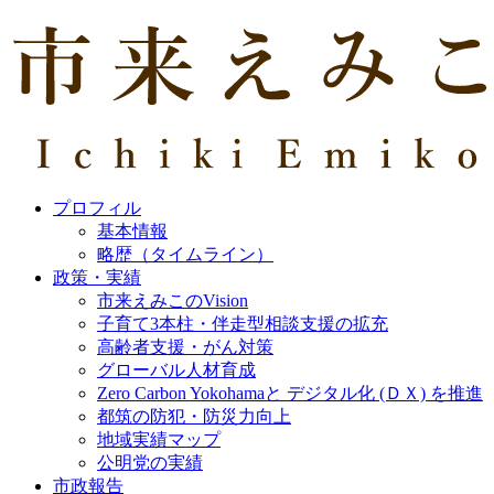
プロフィル
基本情報
略歴（タイムライン）
政策・実績
市来えみこのVision
子育て3本柱・伴走型相談支援の拡充
高齢者支援・がん対策
グローバル人材育成
Zero Carbon Yokohamaと デジタル化 (ＤＸ) を推進
都筑の防犯・防災力向上
地域実績マップ
公明党の実績
市政報告