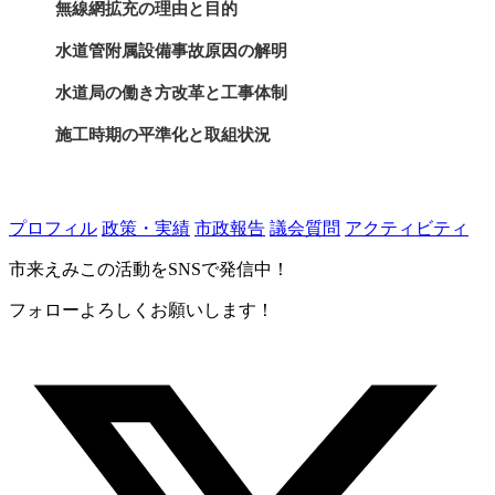
無線網拡充の理由と目的
水道管附属設備事故原因の解明
水道局の働き方改革と工事体制
施工時期の平準化と取組状況
水道施設の耐震化と担い手確保
道志水源林の管理方針と考え方
プロフィル
政策・実績
市政報告
議会質問
アクティビティ
有機フッ素化合物の水質影響と対応
市来えみこの活動をSNSで発信中！
フォローよろしくお願いします！