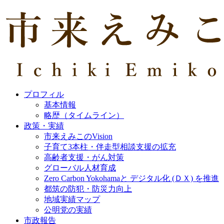
プロフィル
基本情報
略歴（タイムライン）
政策・実績
市来えみこのVision
子育て3本柱・伴走型相談支援の拡充
高齢者支援・がん対策
グローバル人材育成
Zero Carbon Yokohamaと デジタル化 (ＤＸ) を推進
都筑の防犯・防災力向上
地域実績マップ
公明党の実績
市政報告