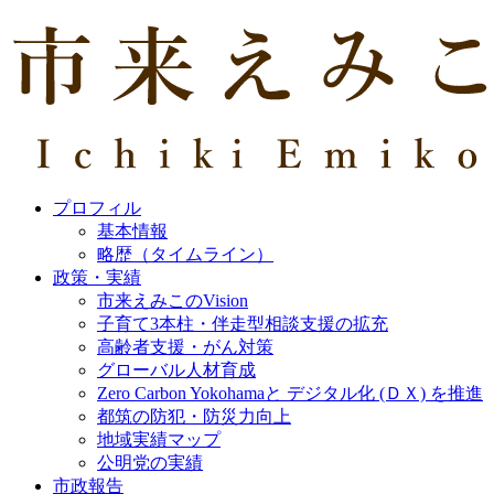
プロフィル
基本情報
略歴（タイムライン）
政策・実績
市来えみこのVision
子育て3本柱・伴走型相談支援の拡充
高齢者支援・がん対策
グローバル人材育成
Zero Carbon Yokohamaと デジタル化 (ＤＸ) を推進
都筑の防犯・防災力向上
地域実績マップ
公明党の実績
市政報告