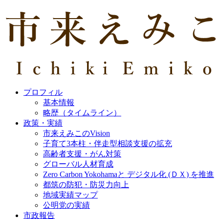
プロフィル
基本情報
略歴（タイムライン）
政策・実績
市来えみこのVision
子育て3本柱・伴走型相談支援の拡充
高齢者支援・がん対策
グローバル人材育成
Zero Carbon Yokohamaと デジタル化 (ＤＸ) を推進
都筑の防犯・防災力向上
地域実績マップ
公明党の実績
市政報告