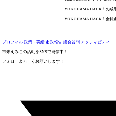
YOKOHAMA HACK！の
YOKOHAMA HACK！会
内部事務効率化に向けたRPA
デジタル活用の働き方改革と
プロフィル
政策・実績
市政報告
議会質問
アクティビティ
経費最適化の視点と外部委託
市来えみこの活動をSNSで発信中！
行政コスト削減と人材育成ビ
フォローよろしくお願いします！