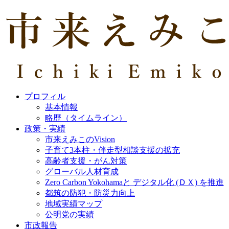
プロフィル
基本情報
略歴（タイムライン）
政策・実績
市来えみこのVision
子育て3本柱・伴走型相談支援の拡充
高齢者支援・がん対策
グローバル人材育成
Zero Carbon Yokohamaと デジタル化 (ＤＸ) を推進
都筑の防犯・防災力向上
地域実績マップ
公明党の実績
市政報告