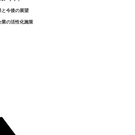
成果と今後の展望
員企業の活性化施策
導入効果
アンケート結果
費の評価
ジョンの推進