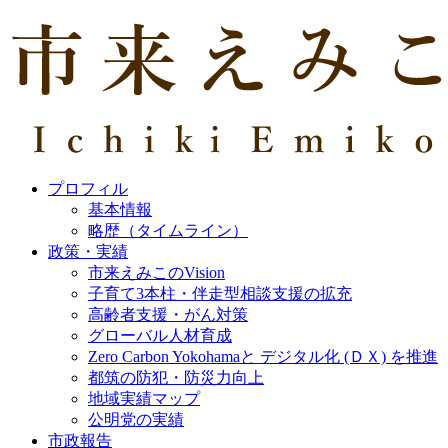
プロフィル
基本情報
略歴（タイムライン）
政策・実績
市来えみこのVision
子育て3本柱・伴走型相談支援の拡充
高齢者支援・がん対策
グローバル人材育成
Zero Carbon Yokohamaと デジタル化 (ＤＸ) を推進
都筑の防犯・防災力向上
地域実績マップ
公明党の実績
市政報告