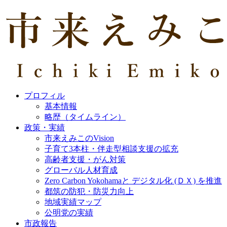
プロフィル
基本情報
略歴（タイムライン）
政策・実績
市来えみこのVision
子育て3本柱・伴走型相談支援の拡充
高齢者支援・がん対策
グローバル人材育成
Zero Carbon Yokohamaと デジタル化 (ＤＸ) を推進
都筑の防犯・防災力向上
地域実績マップ
公明党の実績
市政報告