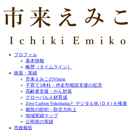
プロフィル
基本情報
略歴（タイムライン）
政策・実績
市来えみこのVision
子育て3本柱・伴走型相談支援の拡充
高齢者支援・がん対策
グローバル人材育成
Zero Carbon Yokohamaと デジタル化 (ＤＸ) を推進
都筑の防犯・防災力向上
地域実績マップ
公明党の実績
市政報告