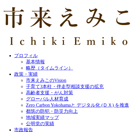
プロフィル
基本情報
略歴（タイムライン）
政策・実績
市来えみこのVision
子育て3本柱・伴走型相談支援の拡充
高齢者支援・がん対策
グローバル人材育成
Zero Carbon Yokohamaと デジタル化 (ＤＸ) を推進
都筑の防犯・防災力向上
地域実績マップ
公明党の実績
市政報告