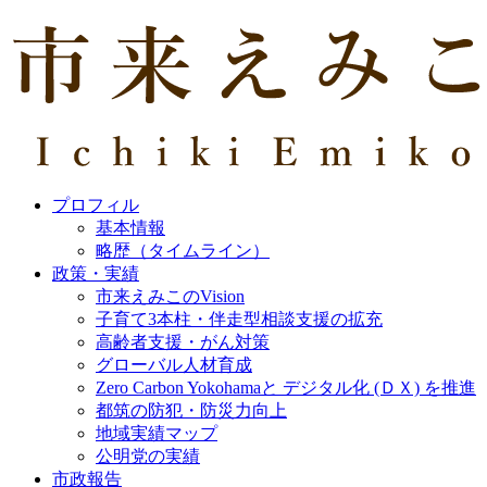
プロフィル
基本情報
略歴（タイムライン）
政策・実績
市来えみこのVision
子育て3本柱・伴走型相談支援の拡充
高齢者支援・がん対策
グローバル人材育成
Zero Carbon Yokohamaと デジタル化 (ＤＸ) を推進
都筑の防犯・防災力向上
地域実績マップ
公明党の実績
市政報告