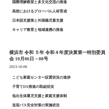
国際理解教室と多文化交流の推進
高校におけるグローバル人材育成
日本語支援策と外国籍児童支援
キャリア教育と地域連携の推進
図書館の読書環境と貸出促進
読書支援のインクルーシブ化推進
横浜市 令和 ５年 令和４年度決算第一特別委員
図書館の利用促進と魅力向上
会 10月06日－08号
2023-10-06
学校校舎のLED化と省エネ効果
夜間照明の災害対策と脱炭素化
こども家庭センター設置状況の進捗
子育てDX推進の取組状況
低出生体重児支援と家庭支援体制
送迎バス安全対策の実施状況