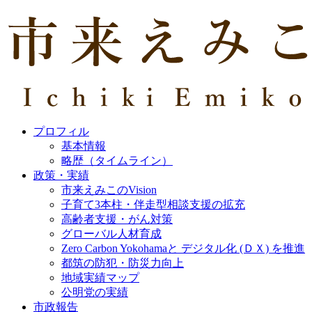
プロフィル
基本情報
略歴（タイムライン）
政策・実績
市来えみこのVision
子育て3本柱・伴走型相談支援の拡充
高齢者支援・がん対策
グローバル人材育成
Zero Carbon Yokohamaと デジタル化 (ＤＸ) を推進
都筑の防犯・防災力向上
地域実績マップ
公明党の実績
市政報告